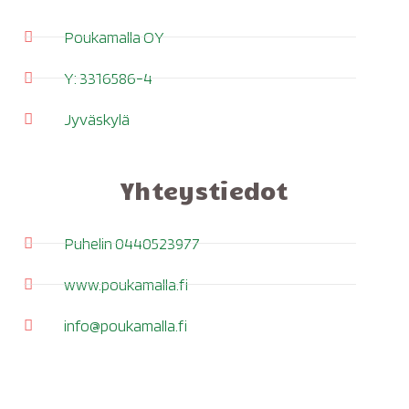
Poukamalla OY
Y: 3316586-4
Jyväskylä
Yhteystiedot
Puhelin 0440523977
www.poukamalla.fi
info@poukamalla.fi