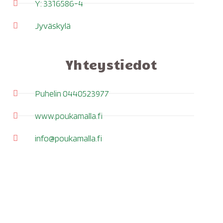
Y: 3316586-4
Jyväskylä
Yhteystiedot
Puhelin 0440523977
www.poukamalla.fi
info@poukamalla.fi