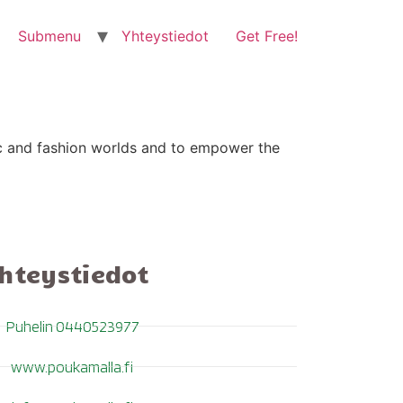
Submenu
Yhteystiedot
Get Free!
ic and fashion worlds and to empower the
hteystiedot
Puhelin 0440523977
www.poukamalla.fi