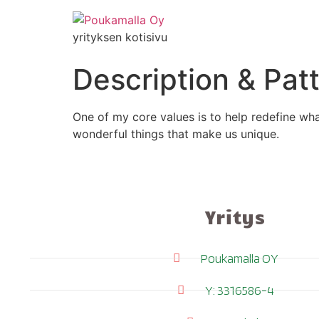
yrityksen kotisivu
Description & Pat
One of my core values is to help redefine wh
wonderful things that make us unique.
Yritys
Poukamalla OY
Y: 3316586-4