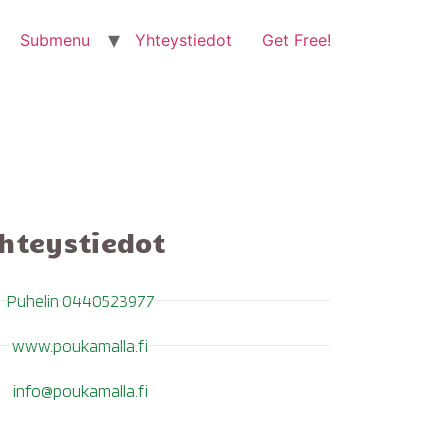
Submenu
Yhteystiedot
Get Free!
hteystiedot
Puhelin 0440523977
www.poukamalla.fi
info@poukamalla.fi